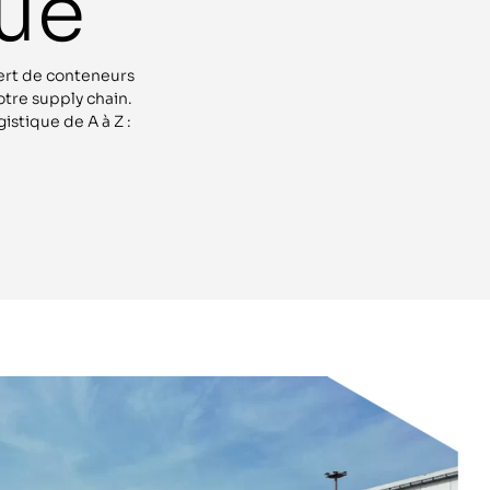
ue
fert de conteneurs
otre supply chain.
stique de A à Z :