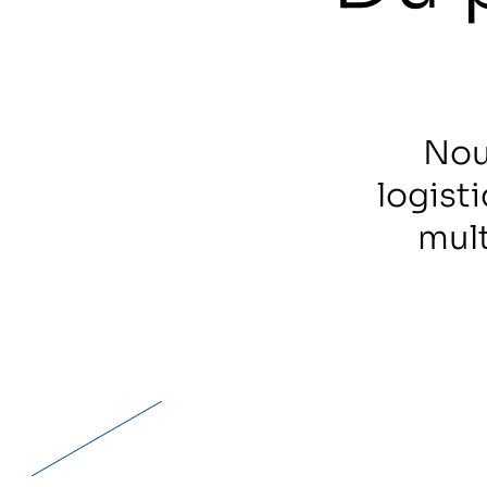
Nou
logist
mult