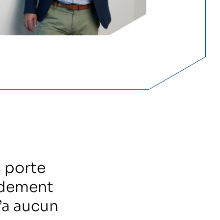
 porte
rdement
’a aucun