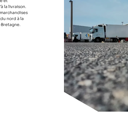
e et
̀ la livraison.
s marchandises
du nord à la
e-Bretagne.