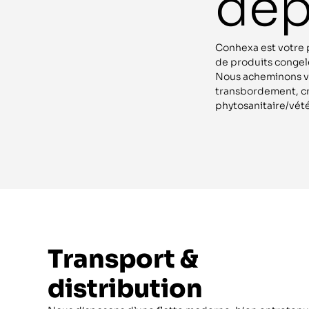
dep
Conhexa est votre p
de produits congelé
Nous acheminons vos
transbordement, cr
phytosanitaire/vété
Transport &
distribution