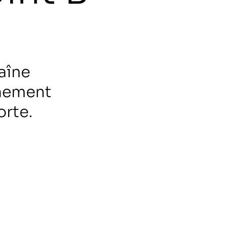
aîne
nnement
orte.