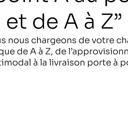
et de A à Z”
s nous chargeons de votre ch
ique de A à Z, de l’approvisio
imodal à la livraison porte à p