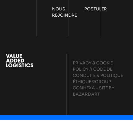
NOUS
POSTULER
REJOINDRE
PRIVACY & COOKIE
POLICY
//
CODE DE
CONDUITE & POLITIQUE
ÉTHIQUE
©GROUP
CONHEXA - SITE BY
BAZARDART