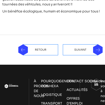
tournées des véhicules, nous y arriveront !!
Un bénéfice écologique, humain et économique pour tous !
RETOUR
SUIVANT
À
POURQUOI
GENERAL
CONTACT
SOCIAL
LinkedIn
In
PROPOS
CONHEXA
vo
ACTUALITÉS
DE
à
LOGISTIQUE
NOUS
no
OFFRES
ne
TRANSPORT
D’EMPLOI